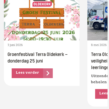
3 juni 2026
8 mei 2026
Groenfestival Terra Oldekerk –
Terra Old
donderdag 25 juni
veilighe
leerling
Lees verder
Uitzonder
behalen V
Lees