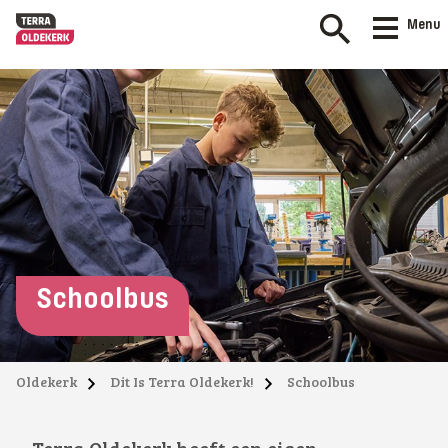
Menu
Schoolbus
Oldekerk
Dit Is Terra Oldekerk!
Schoolbus