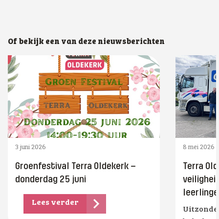
Of bekijk een van deze nieuwsberichten
3 juni 2026
8 mei 2026
Groenfestival Terra Oldekerk –
Terra Old
donderdag 25 juni
veilighe
leerling
Lees verder
Uitzonder