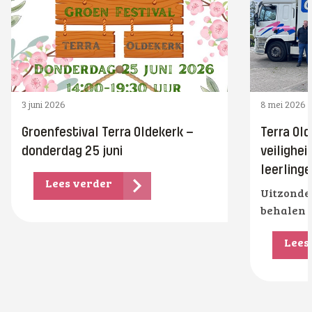
3 juni 2026
8 mei 2026
Groenfestival Terra Oldekerk –
Terra Old
donderdag 25 juni
veilighe
leerling
Lees verder
Uitzonder
behalen V
Lees