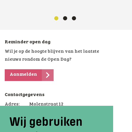
Reminder open dag
Wil je op de hoogte blijven van het laatste
nieuws rondom de Open Dag?
Aanmelden
Contactgegevens
Adres:
Molenstraat 12
9821 PG Oldekerk
Wij gebruiken
Telefoon:
0594-505800
Email:
oldekerk.voterra@terra.nl